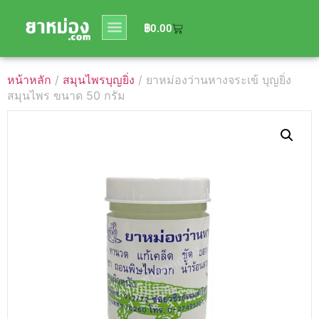
0
฿
0.00
฿
0.00
หน้าหลัก
/
สมุนไพรบุญยิ่ง
/ ยาหม่องว่านหางจระเข้ บุญยิ่ง
สมุนไพร ขนาด 50 กรัม