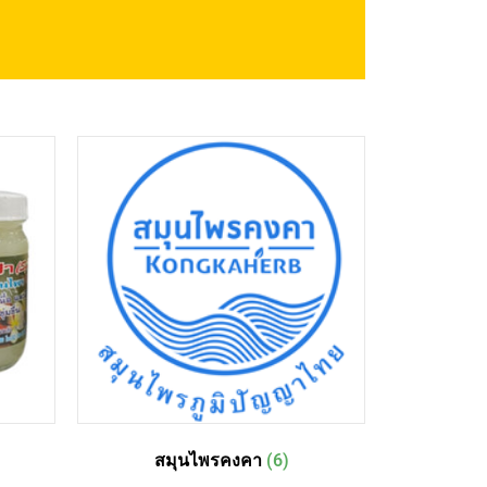
สมุ
ค
ยาหม่อ
ค
สูตรเข
ธรร
Sho
สมุนไพรคงคา
(6)