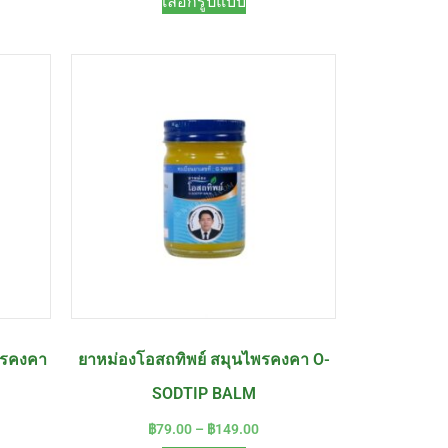
เลือกรูปแบบ
พรคงคา
ยาหม่องโอสถทิพย์ สมุนไพรคงคา O-
SODTIP BALM
฿
79.00
–
฿
149.00