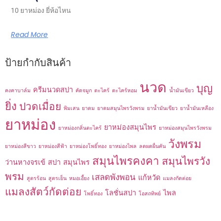
10 ยาหม่อง ยี่ห้อไหน
Read More
ป้ายกำกับสินค้า
นวด
บุญ
ครีมนวดสปา
คงคาบาล์ม
คัดจมูก
ตะไคร้
ตะไคร้หอม
น้ำมันเขียว
ยิ่ง
ปวดเมื่อย
พิมเสน
ยาดม
ยาดมสมุนไพรวังพรม
ยาน้ำมันเขียว
ยาน้ำมันเหลือง
ยาหม่อง
ยาหม่องสมุนไพร
ยาหม่องกลิ่นตะไคร้
ยาหม่องสมุนไพรวังพรม
วังพรม
ยาหม่องสีขาว
ยาหม่องสีฟ้า
ยาหม่องโพธิ์ทอง
ยาหม่องไพล
ลดผดผื่นคัน
สมุนไพรคงคา
สมุนไพรวัง
ว่านหางจรเข้
สปา
สมุนไพร
พรม
เสลดพังพอน
แก้หวัด
สูตรร้อน
สูตรเย็น
หมอเอี้ยง
แมลงกัดต่อย
แมลงสัตว์กัดต่อย
โลชั่นสปา
ไพล
โพธิ์ทอง
โอสถทิพย์