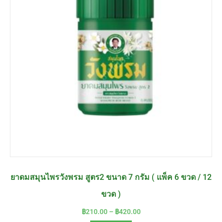
ยาดมสมุนไพรวังพรม สูตร2 ขนาด 7 กรัม ( แพ็ค 6 ขวด / 12
ขวด )
฿
210.00
–
฿
420.00