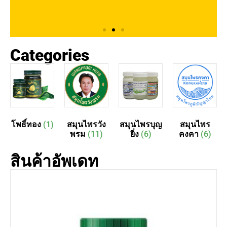
Categories
ยาหม่อง
โพธิ์ทอง
ยาหม่องโพธิ์ทอง
สมุนไพรที่คุณไว้ใจ
บรรเทาเร็ว…หอมเย็น
จากธรรมชาติ
โพธิ์ทอง
(1)
สมุนไพรวัง
สมุนไพรบุญ
สมุนไพร
พรม
(11)
ยิ่ง
(6)
คงคา
(6)
Shop Now
สินค้าอัพเดท