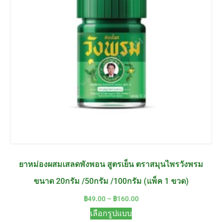
ยาหม่องผสมเสลดพังพอน สูตรเย็น ตราสมุนไพรวังพรม
ขนาด 20กรัม /50กรัม /100กรัม (แพ็ค 1 ขวด)
฿
49.00
–
฿
160.00
เลือกรูปแบบ