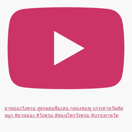
ยาหม่องวังพรม สูตรผสมพิมเสน กล่องชมพู บรรเทาหวัดคัด
จมูก #ยาหม่อง #วังพรม #สมุนไพรวังพรม #บรรเทาหวัด